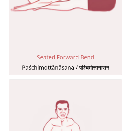
Seated Forward Bend
Paśchimottānāsana / पश्चिमोत्तानासन