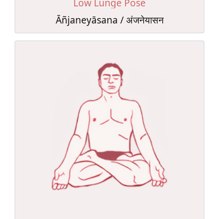
Low Lunge Pose
Āñjaneyāsana / अंजनेयासन