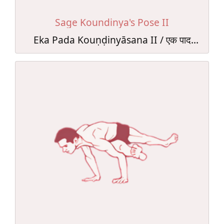
Sage Koundinya's Pose II
Eka Pada Kouṇḍinyāsana II / एक पाद
कौण्डिन्यासन II