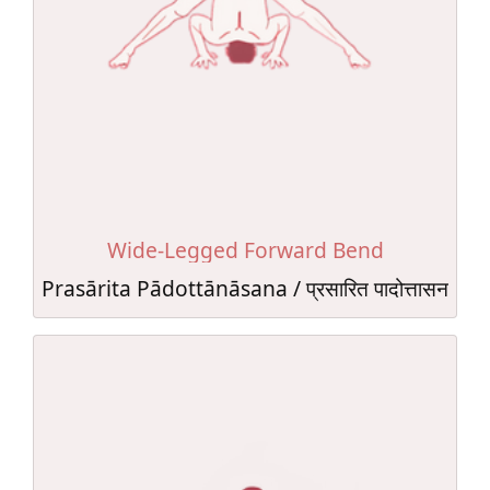
Wide-Legged Forward Bend
Prasārita Pādottānāsana / प्रसारित पादोत्तासन