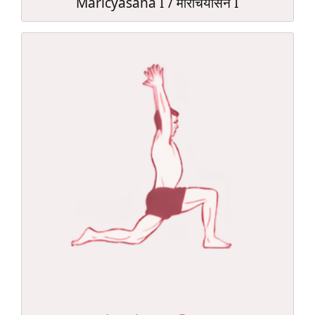
Maricyāsana I / मरिचियासन I