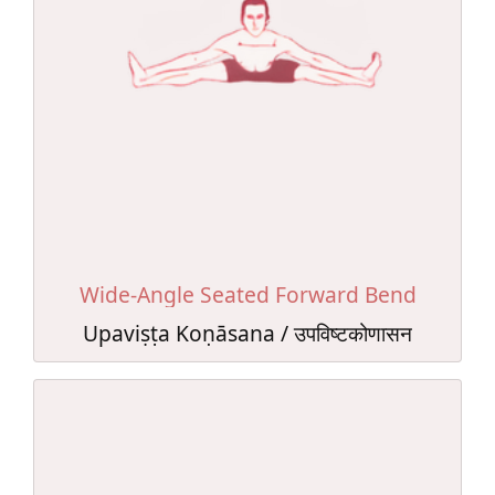
Wide-Angle Seated Forward Bend
Upaviṣṭa Koṇāsana / उपविष्टकोणासन