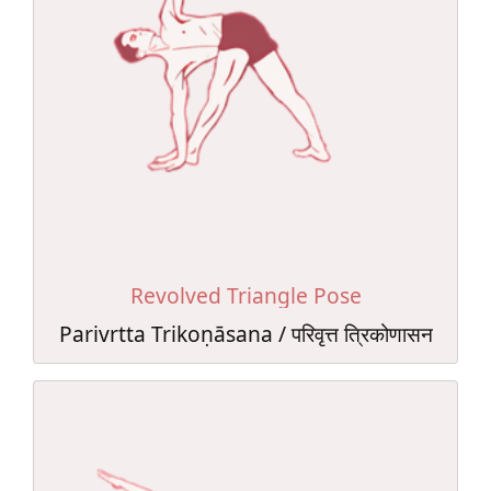
Revolved Triangle Pose
Parivrtta Trikoṇāsana / परिवृत्त त्रिकोणासन