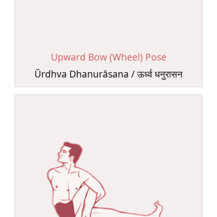
Upward Bow (Wheel) Pose
Ūrdhva Dhanurāsana / ऊर्ध्व धनुरासन