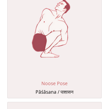
Noose Pose
Pāśāsana / पाशासन