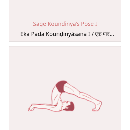
Sage Koundinya's Pose I
Eka Pada Kouṇḍinyāsana I / एक पाद
कौण्डिन्यासन I