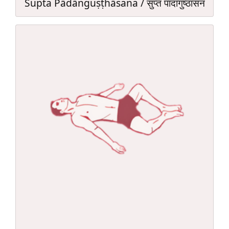
Supta Pādāṅguṣṭhāsana / सुप्त पादांगुष्ठासन