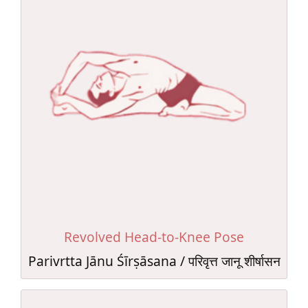
Revolved Head-to-Knee Pose
Parivrtta Jānu Śīrṣāsana / परिवृत्त जानू शीर्षासन